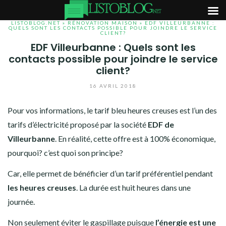
LISTOBLOG.NET
»
RÉNOVATION MAISON
» EDF VILLEURBANNE :
Aller
QUELS SONT LES CONTACTS POSSIBLE POUR JOINDRE LE SERVICE
CLIENT?
au
EDF Villeurbanne : Quels sont les
contenu
contacts possible pour joindre le service
client?
16 AVRIL 2018
Pour vos informations, le tarif bleu heures creuses est l’un des
tarifs d’électricité proposé par la société
EDF de
Villeurbanne
. En réalité, cette offre est à 100% économique,
pourquoi? c’est quoi son principe?
Car, elle permet de bénéficier d’un tarif préférentiel pendant
les heures creuses
. La durée est huit heures dans une
journée.
Non seulement éviter le gaspillage puisque
l’énergie est une