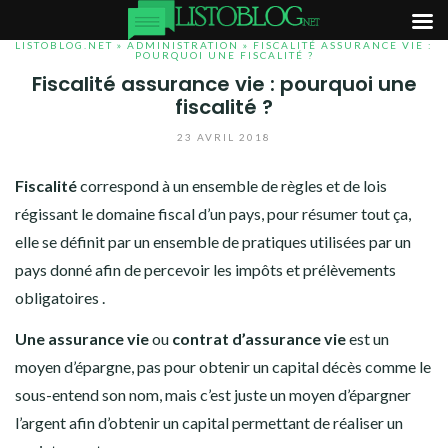
LISTOBLOG.NET
»
ADMINISTRATION
» FISCALITÉ ASSURANCE VIE :
Aller
POURQUOI UNE FISCALITÉ ?
Fiscalité assurance vie : pourquoi une
au
fiscalité ?
contenu
23 AVRIL 2018
Fiscalité
correspond à un ensemble de règles et de lois
régissant le domaine fiscal d’un pays, pour résumer tout ça,
elle se définit par un ensemble de pratiques utilisées par un
pays donné afin de percevoir les impôts et prélèvements
obligatoires .
Une assurance vie
ou
contrat d’assurance vie
est un
moyen d’épargne, pas pour obtenir un capital décès comme le
sous-entend son nom, mais c’est juste un moyen d’épargner
l’argent afin d’obtenir un capital permettant de réaliser un